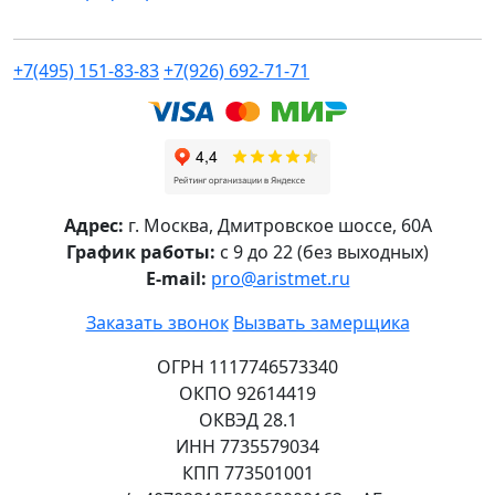
+7(495) 151-83-83
+7(926) 692-71-71
Адрес:
г.
Москва
,
Дмитровское шоссе, 60А
График работы:
с 9 до 22 (без выходных)
E-mail:
pro@aristmet.ru
Заказать звонок
Вызвать замерщика
ОГРН 1117746573340
ОКПО 92614419
ОКВЭД 28.1
ИНН 7735579034
КПП 773501001