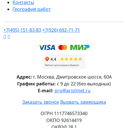
Контакты
География работ
+7(495) 151-83-83
+7(926) 692-71-71
Адрес:
г.
Москва
,
Дмитровское шоссе, 60А
График работы:
с 9 до 22 (без выходных)
E-mail:
pro@aristmet.ru
Заказать звонок
Вызвать замерщика
ОГРН 1117746573340
ОКПО 92614419
ОКВЭД 28.1