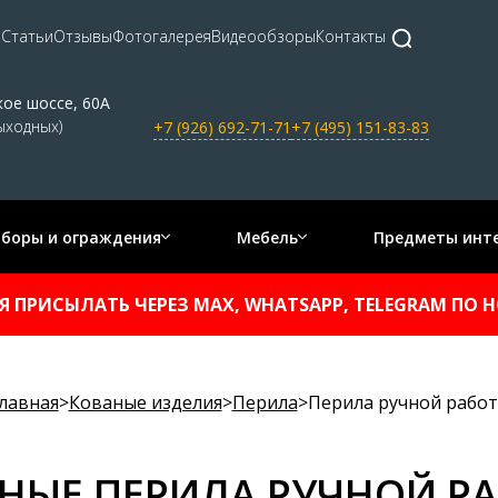
а
Статьи
Отзывы
Фотогалерея
Видеообзоры
Контакты
кое шоссе, 60А
выходных)
+7 (926) 692-71-71
+7 (495) 151-83-83
аборы и ограждения
Мебель
Предметы инт
 ПРИСЫЛАТЬ ЧЕРЕЗ MAX, WHATSAPP, TELEGRAM ПО НОМ
лавная
>
Кованые изделия
>
Перила
>
Перила ручной рабо
НЫЕ ПЕРИЛА РУЧНОЙ Р