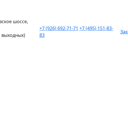
вское шоссе,
+7 (926) 692-71-71
+7 (495) 151-83-
Зак
ез выходных)
83