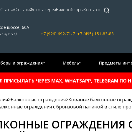
а
Статьи
Отзывы
Фотогалерея
Видеообзоры
Контакты
кое шоссе, 60А
выходных)
+7 (926) 692-71-71
+7 (495) 151-83-83
аборы и ограждения
Мебель
Предметы инт
 ПРИСЫЛАТЬ ЧЕРЕЗ MAX, WHATSAPP, TELEGRAM ПО НОМ
лия
>
Балконные ограждения
>
Кованые балконные огражд
алконные ограждения с бронзовой патиной в стиле про
ЛКОННЫЕ ОГРАЖДЕНИЯ 