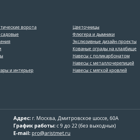
тические ворота
Цветочницы
 садовые
Флюгера и дымники
ения
Экслюзивные дизайн-проекты
и
Кованые ограды на кладбище
лы
Навесы с поликарбонатом
Навесы с металлочерепицей
уары и интерьер
Навесы с мягкой кровлей
Адрес:
г.
Москва
,
Дмитровское шоссе, 60А
График работы:
с 9 до 22 (без выходных)
E-mail:
pro@aristmet.ru