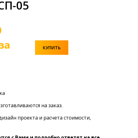
СП-05
0
за
КУПИТЬ
ка
зготавливаются на заказ.
дизайн проекта и расчета стоимости,
ся с Вами и подробно ответят на все